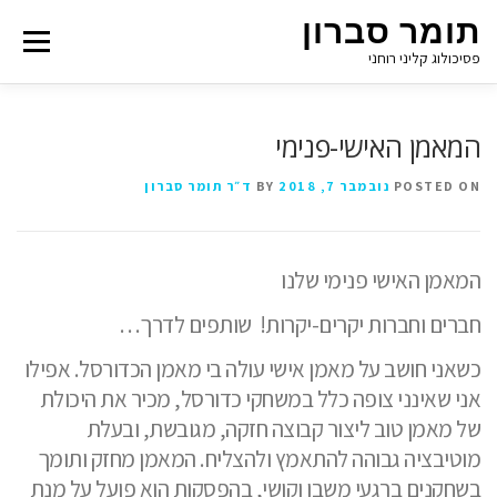
תומר סברון
Menu
פסיכולוג קליני רוחני
המאמן האישי-פנימי
POSTED ON
נובמבר 7, 2018
BY
ד״ר תומר סברון
המאמן האישי פנימי שלנו
חברים וחברות יקרים-יקרות!
שותפים לדרך…
כשאני חושב על מאמן אישי עולה בי מאמן הכדורסל. אפילו
אני שאינני צופה כלל במשחקי כדורסל, מכיר את היכולת
של מאמן טוב ליצור קבוצה חזקה, מגובשת, ובעלת
מוטיבציה גבוהה להתאמץ ולהצליח. המאמן מחזק ותומך
בשחקנים ברגעי משבו וקושי, בהפסקות הוא פועל על מנת