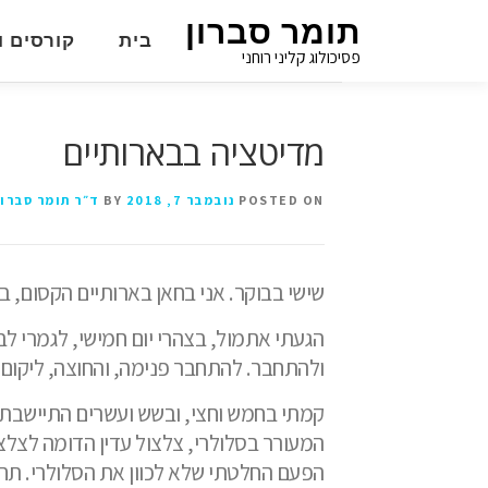
תומר סברון
בית
קורסים ו
פסיכולוג קליני רוחני
מדיטציה בבארותיים
POSTED ON
נובמבר 7, 2018
BY
ד״ר תומר סברון
שישי בבוקר. אני בחאן בארותיים הקסום, 
הגעתי אתמול, בצהרי יום חמישי, לגמרי לב
ולהתחבר. להתחבר פנימה, והחוצה, ליקום.
קמתי בחמש וחצי, ובשש ועשרים התיישבתי
המעורר בסלולרי, צלצול עדין הדומה לצלצו
הפעם החלטתי שלא לכוון את הסלולרי. תח