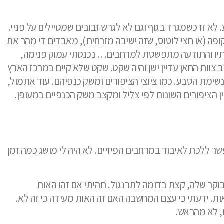
 לא זז כשמגרד בגוף וגם לא לגרש זבובים שמטיילים על פניי.
ופה (או חצי לוטוס, שזה ישיבה מזרחית), מאבדים די מהר את
ותיו והתודעה מתפשטת למרחבים… נכנסתי עמוק פנימה,
ב צוות החאן עדיין ישן והיה שקט. שקט שלא קיים במרכז הארץ
נשימת הטבע. כמו ציוצי הציפורים ומשק כנפיהם. עוד אתמול,
ין הציפורים השונות לפי צליל ומקצב משק הכנפיים במעופן.
שר ללכת לאיבוד במרחבים הפיזיים. לא היה לי מושג כמה זמן
וקר שלה, קצת בדומה לתרנגול. תהיתי אם זהו האות
ות. ידעתי כי עצם המחשבה האם זה האות מעידה כי זה לא.
, לא מהראש.