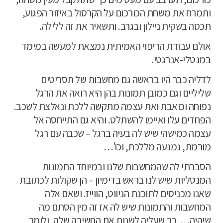
ותמרח את משחת הכורכום על הקרסול באיזור הפגוע,
תכסה בשקית ניילון ובגרב. ותשאיר את זה ללילה.
אולם עבודת הריפוי האמיתית נמצאת למעשה במימד
במנטלי-אנרגטי.
לדליה כבר היו בראשה גם מחשבות של תסריטים
שליליים וגם כמובן תמונות בהן היא רואה את הרגל
נפוחה וכואבת ואת עצמה מתקשה ללכת ונאלצת לשכב.
הפחדים עלו ואיימו להשתלט. והיא גם התייחסה אל
עצמה כמישהי שיש לה בעיה ברגל – שכבה עם רגל
מורמת, נמנעה מללכת, וכו'…
הסברתי לה שהמחשבות שלנו ובמיוחד התמונות
המנטליות שיש לנו בראש בדימיון – הן שקולות לכתובת
שאנו מכניסים לתוכנת הניווט, הווייז. ושאם אלה
המחשבות והתמונות שיש לה אז זה מין הסתם מה
שיהיה…
כך שעליה לשנות את החשיבה שלה, ולומר