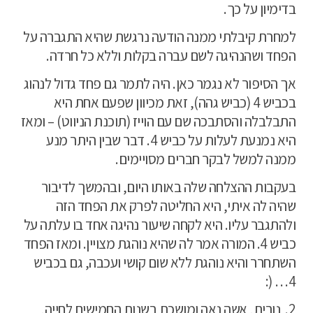
בדימיון על כך.
למחרת קיבלתי ממנה הודעה נרגשת שהיא התגברה על
הפחד ושהנהיגה לשם עברה בקלות וללא כל חרדה.
אך הסיפור לא נגמר כאן. היה לתמר גם פחד גדול לנהוג
בכביש 4 (כביש גהה), זאת מכיוון שפעם אחת היא
התבלבלה והסתבכה שם עם הוייז (תוכנת הניווט) – ומאז
היא נמנעת לעלות על כביש 4. דבר שבין היתר מנע
ממנה למשל לבקר חברים מסויימים.
בעקבות ההצלחה שלה באותו היום, ובהמשך לדיבור
שהיה לה איתי, היא החליטה לפרק את הפחד הזה
ולהתגבר עליו. היא לקחה שיעור נהיגה אחד בו עלתה על
כביש 4. המורה אמר לה שהיא נוהגת מצויין. ומאז הפחד
השתחרר והיא נוהגת ללא שום קושי ועכבה, גם בכביש
4… (:
2.
נורית, אשה נאה ומושכת בשנות החמישים לחייה,