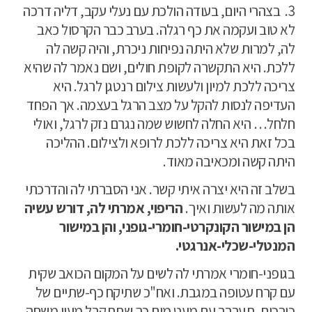
3.
בצהרי היום, בעודה הולכת עם נעלי עקב, דליה דרכה
לא טוב ועקמה את כף רגלה. בערב כבר הקרסול כאב
לה, למרות שלא היתה נפיחות ניכרת, והיה קשה לה
ללכת. היא התקשרה לקופת חולים, ושם נאמר לה שהיא
צריכה ללכת למיון ולעשות צילום רנטגן לרגל. היא
העדיפה לנסות להקל על מצב הרגל בעצמה. אך הפחד
חלחל… היא החלה לחשוש שמה נגרם נזק לרגל, ואולי
בכל זאת היא צריכה ללכת לרופא ולצילום. ההליכה
היתה קשה ומכאיבה מאוד.
בשלב זה היא יצרה איתי קשר. אני הסברתי לה והדרכתי
אותה מה לעשות ואיך.
הריפוי, אמרתי לה, דורש עשיה
הן במישור הקונקרטי-חומרי-גופני, והן במישור
המנטלי-שכלי-אנרגטי.
בגופני-חומרי אמרתי לה לשים על המקום הכואב שקית
עם קרח עטופה במגבת. ואח"כ שתיקח כף-שתיים של
כורכום, תערבב עם מעט מים כך שתתקבל מעין משחה,