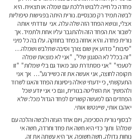
פחדה כל חייה ללבוש וללכת עם שמלה או חצאית. היא
לבשה תמיד רק מכנסיים. נורית היתה בפגישות טיפוליות
אצלי, ונושא הפחד הזה שלה עלה. אני
עודדתי אותה
לשבור את הפחד הזה ולהתגבר עליו אחת ולתמיד. אך
נורית פחדה. והיא אחזה בפחד בחוזקה. עלו בה כל מיני
"סיבות" מדוע אין שום צורך וסיבה שתלבש ושמלה…
"זה בכלל לא הסגנון שלי",
"אני לא מוצאת שמלה
לטעמי"
"אני מסתדרת טוב מאוד גם בלי שמלות"
"זו
תקופה לחוצה, אני אעשה את זה כשיירגע"…
אך אני
התעקשתי, כי ידעתי שאלה ניסיונות הפחד והאגו לשרוד
ולהמשיך את השליטה בנורית, וגם כי אני יודע שכל
הפחדים הם למעשה קשורים לפחד הגדול מכל: שלא
יאהבו אותי, שיינטשו אותי.
לבסוף נורית הסכימה, ויום אחד העזה ולבשה והלכה עם
שמלה!
ותוך כדי היא חשה את פחד וחרדה, חשה אי
נוחות גדולה, חשה חשופה. אך היא עשתה את זה.