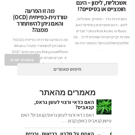
אשכוליות, לימון – הינם
חומציים או בסיסיים?!
מה זו הפרעה
טורדנית-כפייתית (OCD)
האם פירות הדר – תפוזים, אשכוליות,
והאם ניתן להשתחרר
לימון – הינם חומציים או בסיסיים?! Are
ממנה?
citrus fruit Acidic or Basic? חברים
וחברות יקרים ויקרות! שותפים לדרך…מה
מה זו הפרעה טורדנית-כפייתית (OCD)?
שלומכם ושלומכן היום? במאמר הזה אני
והאם ניתן להשתחרר ממנה? What is
…
OCD? and can you free youself from
it חברים וחברות יקרים ויקרות! שותפים
פוסטים ישנים
לדרך…מה שלומכם ושלומכן היום?
במאמר …
מאמרים מהאתר
האם כדאי ורצוי לעשן גראס,
קנאביס?
האם כדאי ורצוי לעשן גראס/קנאביס? האם
עישון קנאביס באופן קבוע …
האמת על חלבון, בריאות, ובניית