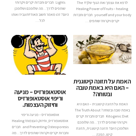
Lights חברים וחברות יקרים ויקרות!
לרפא את עצמך ואת הגוף שלך!! The
שותפים לדרך…מה שלומכם ושלומכן
Healing Power of Fruits – healing
היום? זהו מאמר חשוב מאוד!!תעבירו אותו
yourself and your body חברים וחברות
לכל …
יקרים ויקרות! שותפים …
האמת על תזונה קיטוגנית
– האם היא באמת טובה
אוסטאופורזיס – מניעה
ובטוחה?
וריפוי אוסטאופורזיס
וחיזוק העצמות.
האמת על תזונה קיטוגנית – האם היא
באמת טובה ובטוחה? The Truth About
אוסאופורזיס – מניעה וריפוי
Kitogenic Diet חברים וחברות יקרים
אוסטאופורזיס, וחיזוק העצמות! Healing
ויקרות! שותפים לדרך…מה שלומכם
and Preventing Osteoporesis חברים
ושלומכן היום? תזונה קיטוגנית, תזונת
וחברות יקרים ויקרות! שותפים לדרך…מה
קיטו, הפכה …