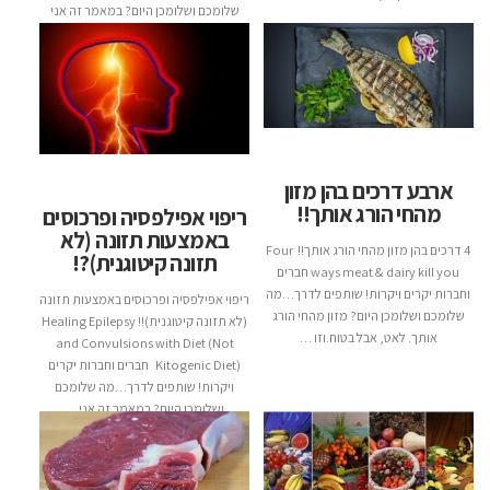
שלומכם ושלומכן היום? במאמר זה אני
אסביר: 1. מה זה אוסטאופורזיס?2.
העצמות …
ארבע דרכים בהן מזון
מהחי הורג אותך!!
ריפוי אפילפסיה ופרכוסים
באמצעות תזונה (לא
4 דרכים בהן מזון מהחי הורג אותך!! Four
תזונה קיטוגנית)?!
ways meat & dairy kill you חברים
וחברות יקרים ויקרות! שותפים לדרך…מה
ריפוי אפילפסיה ופרכוסים באמצעות תזונה
שלומכם ושלומכן היום? מזון מהחי הורג
(לא תזונה קיטוגנית)!! Healing Epilepsy
אותך. לאט, אבל בטוח.וזו …
and Convulsions with Diet (Not
Kitogenic Diet) חברים וחברות יקרים
ויקרות! שותפים לדרך…מה שלומכם
ושלומכן היום? במאמר זה אני …