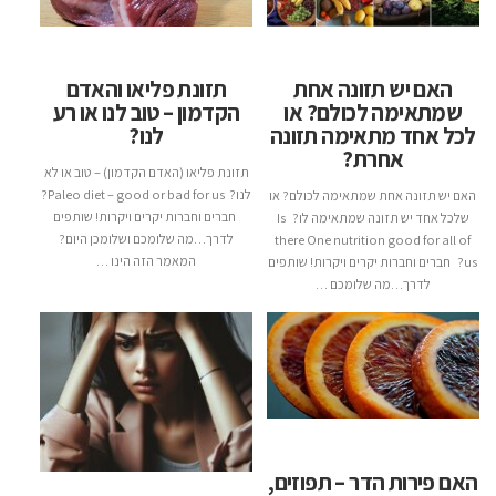
האם יש תזונה אחת
תזונת פליאו והאדם
שמתאימה לכולם? או
הקדמון – טוב לנו או רע
לכל אחד מתאימה תזונה
לנו?
אחרת?
תזונת פליאו (האדם הקדמון) – טוב או לא
לנו? Paleo diet – good or bad for us?
האם יש תזונה אחת שמתאימה לכולם? או
חברים וחברות יקרים ויקרות! שותפים
שלכל אחד יש תזונה שמתאימה לו? Is
לדרך…מה שלומכם ושלומכן היום?
there One nutrition good for all of
המאמר הזה הינו …
us? חברים וחברות יקרים ויקרות! שותפים
לדרך…מה שלומכם …
האם פירות הדר – תפוזים,