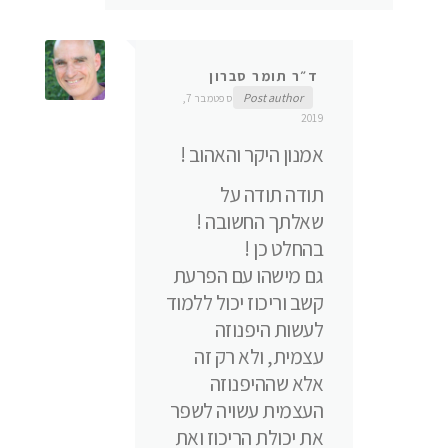
ד״ר תומר סברון
Post author
ספטמבר 7,
2019
אמנון היקר והאהוב !
תודה תודה על
שאלתך החשובה !
בהחלט כן !
גם מישהו עם הפרעת
קשב וריכוז יכול ללמוד
לעשות היפנוזה
עצמית, ולא רק זה
אלא שההיפנוזה
העצמית עשויה לשפר
את יכולת הריכוז ואת