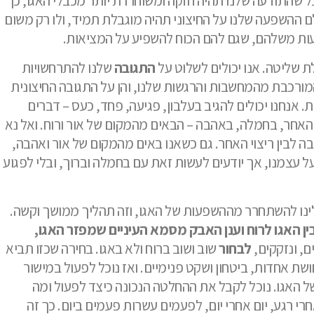
ל שהתודעה שלנו תהיה חזקה ומשוחררת יותר מכבלי האגו, כך
ם ההשפעה שלנו על החיצוני תהיה מוגבלת תמיד, ולו רק משום
עות משלהם, שגם להם הכוח להשפיע על המציאות.
ת שליטה. אנו יכולים לשלוט על
התגובה
שלנו להתרחשויות
המורכבת מהמחשבות והרגשות שלנו, והן על התגובה החיצונית
 אנחנו יכולים להגיב בעלבון, פגיעה, פחד, כעס – דברים
 האחר, בחמלה, באהבה – הבאים מהמקום של אור ורוח. ואל נא
 לבין ריצוי האחר. גם כשאנו באים מהמקום של אור ואהבה,
ל עצמנו, אך יודעים לעשות זאת עם בחמלה וברוך, ובלי לפגוע
עלינו להשתחרר מההשפעות של האגו, וזה תהליך ממושך וקשה.
ין האגו לרוח וענן האבק מסמא העיניים שמפזר האגו,
ים, ונזקקים,
לבחור
שוב ושוב ברוח ולא באגו. בחירה שכזו תביא
ת אחדות, ביטחון ושקט פנימיים. ואז נוכל לפעול במישור
ל האגו. נוכל לקבל את ההחלטה הנכונה כיצד לפעול ומה
רי רגע, יום אחרי יום, לפעמים עשרות פעמים ביום. כך זה