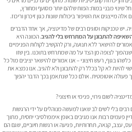
 והן יכולות קוגניטיביות שונות. מחקרים עדכניים מראים כי
ל שינוי מבני במוח: המוח שלהם יותר מסועף ומחורץ,
אלה מייצגים את השיפור ביכולות שונות כגון זיכרון וריכוז.
. יש טכניקות וסוגים רבים של מדיטציה, אך אחד הדברים
שאיפה להתבונן על המתרחש בלי להגיב
. הכוונה היא
מורים להישאר ללא תנועה, ורק להקשיב לקולות הפנימיים
 שנהפוך לצופה מן הצד על מה שמתרחש בתוכנו. בין שזו
לשהו בגוף, רעש חיצוני – אנו אמורים להישאר יציבים מול כל
י להיות לא קל בכלל רק להתבונן ולא להגיב. אנו נמצא את
וך פעולה אוטומטית. אולם ככל שנתאמן בכך הדבר יהפוך
טציה לשום גירוי, פנימי או חיצוני?
ם רבים בלי לשים לב שאנו למעשה מנוהלים על ידי הרגשות
יין פעמים רבות אנו מגיבים באופן אימפולסיבי יחסית, מתוך
ס, עצב, קנאה, תחרותיות, פגיעה או רגשות חיוביים, שגם הם