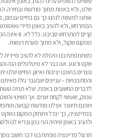
עשויים להשפיע עלינו להגיב באופן אימפול
שלנו, ולא באמת מתוך מודעות ובחירה. הא
אותנו למעשה לנהוג כך גם בחיים עצמם, ב
המתרחש, ולא להגיב באופן מיידי ואוטומטי,
קרים למתרחש סביבנו. כלל לא. זו אינה המט
ממקום שקול, ולא מתוך סערת רגשות.
כשתתפתח בנו היכולת לא להגיב מיידית לא
שקט ורוגע. אנו כבר לא מיטלטלים הנה וה
נוצרים בתוכנו יציבות ואיזון. החיים שלנו 
והסתבכויות – עניינים שבעבר גזלו מאיתנו 
לדברים החשובים באמת. שלא תהיה טעות –
עמוק, שעשוי לקחת שנים. אך השינוי והשכ
ויופנם תיווצר אצלנו מודעות קבועה ומתמ
במדיטציה, כך יגדל ויתחזק המקום השקט וה
ולהגיב באופן שיהיה הכי נכון ובריא לנו ולס
תרגול מדיטציה מפתח בנו דבר חשוב נוסף.