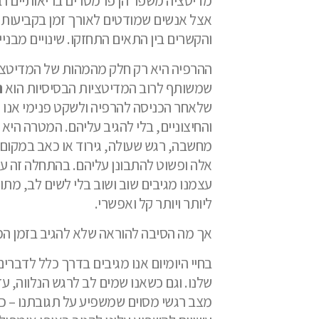
מדיטציה משפר הן פרמטרים בריאותיים רבים
אצל אנשים שמודטים לאורך זמן בקביעות ח
והקשרים בין התאים התחזקו. שינויים מבניים 
ההרפיה היא רק חלק מהמהות של המדיטציה
שמשותף לרוב המדיטציות הבסיסיות הוא
ה
שלאחר הכניסה להרפיה ולשקט פנימי אנו א
והחיצוניים, בלי להגיב עליהם. המטרה היא
מחשבה, רגש שעולה, גירוד או כאב במקום כ
אלה ופשוט להתבונן עליהם. בהתחלה זה עשו
עצמנו מגיבים שוב ושוב בלי לשים לב, מת
ליותר ויותר קל ואפשרי.
אך מה הסיבה להוראה שלא להגיב בזמן המדי
בחיי היומיום אנו מגיבים בדרך כלל לדברי
שלנו. וגם כשאנו שמים לב לרגש הנלווה, עד
מצב רגשי מסוים שמשפיע על תגובתנו – כע