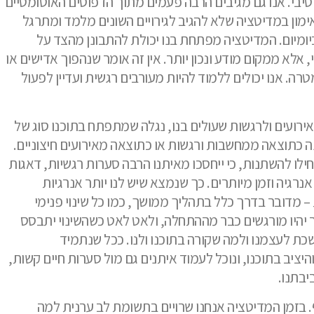
סיבי. אנו גם מגיבים הרבה פעמים מתוך הדפוסים האוטומטיים
ימון במדיטציה שלא להגיב לגירויים השונים מלמד ומתרגל
יומיום. המדיטציה מפתחת בנו יכולת להתבונן מהצד על
 אלא ממקום מודע ונכון יותר. אין זה אומר שנהפוך אדישים או
רה. אנו יכולים ללמוד להיות מעורבים רגשית ועדיין לפעול
ירועים ולרגשות שעולים בנו, נגלה שמתפתח בתוכנו סוג של
נה כתוצאה ממחשבות ורגשות או כתוצאה מאירועים חיצוניים.
יתחילו להשתנות, כי ייחסכו מאיתנו הרבה סערות רגשיות, דאגות
אנרגיה וזמן מיותרים. כך שנמצא שיש לנו יותר אנרגיות
 מדובר בדרך כלל בתהליך ממושך, כמו כל שינוי פנימי
ר יהיו מורגשים כבר מההתחלה, ולאט לאט כשהשינוי יתבסס
שכת לעצמנו ולמה שקורה בתוכנו ולנו. ככל שנתמיד
יציב בתוכנו, ונוכל לעמוד איתנים גם מול סערות חיים קשות,
ביבתנו.
 בזמן המדיטציה אנחנו שרויים בתשומת לב ערנית למה