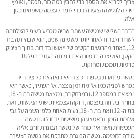
צריך לקרוא את הספר כדי להבין כמה כוח, חכמה, ואומץ
היו לה לנטשה הצעירה בכדי לומר לעצמה משפטים כגון
אלה.
הדבר השלישי שנטשה עשתה שהיה מכריע בעיני להצלחתה
לשרוד ולברוח לאחר יותר משמונה שנים, הוא שבהיותה בת
12, באחד מהרגעים הקשים של ייאוש ובדידות בתוך הצינוק
הקטן, היא יצרה בדמיונה את דמותה בעתיד בגיל 18
כדמות תומכת ומחזקת.
נטשה מתארת בספרה כיצד היא רואה את כל ציר חייה
נפרש לפניה כמו אלומת זמן נוצצת אל העתיד, כאשר היא
נמצאת במספר 12. ובמרחק רב, נמצאת נטשה בת ה- 18,
בחורה בטוחה בעצמה, חזקה ועצמאית. שתי הנטשות, זאת
בת ה- 12 וזאת בת ה- 18, נעות האחת כלפי השניה על גבי
אלומת הזמן, ובאמצע הן מושיטות יד זו לזו. ונטשה
העכשווית חשה איך כוחה של נטשה הבוגרת זורם אליה
מידה החמימה. נטשה הבוגרת מחבקת את נטשה הצעירה