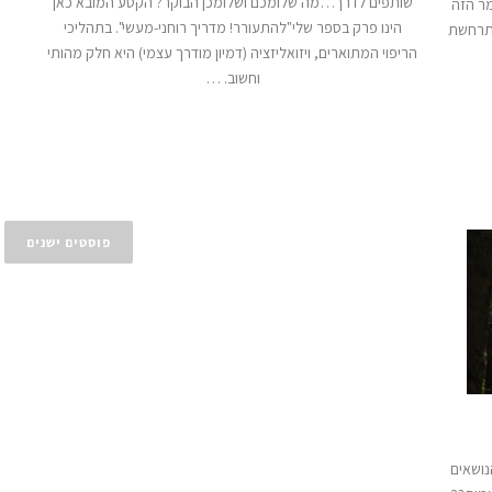
שותפים לדרך…מה שלומכם ושלומכן הבוקר? הקטע המובא כאן
ר הזה
הינו פרק בספר שלי"להתעורר! מדריך רוחני-מעשי". בתהליכי
 עצמית מתרחשת
הריפוי המתוארים, ויזואליזציה (דמיון מודרך עצמי) היא חלק מהותי
וחשוב. …
פוסטים ישנים
נושאים