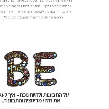
החלטתי לתת לכם מתנה – היפנוזה עצמית. חברים וחברות
ויקרות! שותפים לדרך… החלטתי לתת לכם מתנה.מתנה 
ומשמעותית. החלטתי לאפשר לכם, לכל אחד ואחת,לצפו
הראשון של סדנת ההיפנוזה העצמית שלי. תוכלו …
על התבוננות ולהיות נוכח – איך לע
את זה?! מדיטציה והתבוננות.