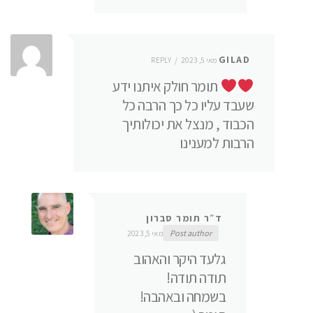
GILAD
מאי 5, 2023
REPLY
תומר חולק איתנו ידע
שעבד עליו כל כך הרבה כל
הכבוד , מנצל את יכולותיך
הרבות למענינו
ד״ר תומר סברון
Post author
מאי 5, 2023
גלעד היקר והאהוב
תודה תודה!
בשמחה ובאהבה!