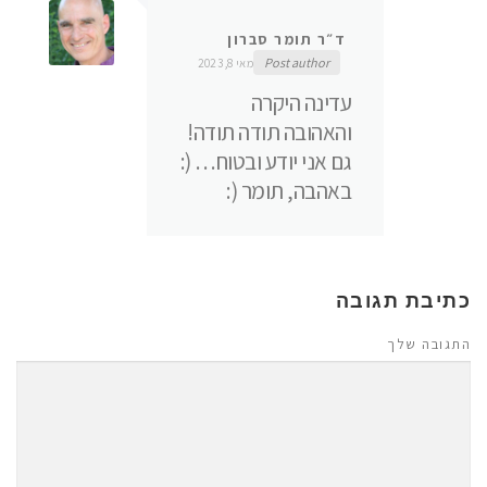
ד״ר תומר סברון
Post author
מאי 8, 2023
עדינה היקרה
והאהובה תודה תודה!
גם אני יודע ובטוח… (:
באהבה, תומר (:
כתיבת תגובה
התגובה שלך