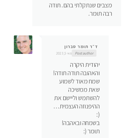
מצבים שנתקלתי בהם. תודה
רבה תומר.
ד״ר תומר סברון
Post author
מאי 5, 2023
יהודית היקרה
והאהובה תודה תודה!
שמח מאוד לשמוע
שאת ממשיכה
להשתמש וליישם את
ההיפנוזה העצמית…
(:
בשמחה ובאהבה!
תומר (: