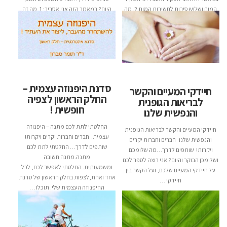
המוח ושלוש סיבות לחשיבות המוח.2. מה
היום? במאמר הזה אני אסביר: 1. מה זה
…
טינטון?2. מהם הגורמים להיווצרות
טינטון.3. מה ניתן לעשות …
סדנת היפנוזה עצמית –
חיידקי המעיים והקשר
החלק הראשון לצפיה
לבריאות הגופנית
חופשית !
והנפשית שלנו
החלטתי לתת לכם מתנה – היפנוזה
חיידקי המעיים והקשר לבריאות הגופנית
עצמית. חברים וחברות יקרים ויקרות!
והנפשית שלנו חברים וחברות יקרים
שותפים לדרך… החלטתי לתת לכם
ויקרות! שותפים לדרך…מה שלומכם
מתנה.מתנה חשובה
ושלומכן הבוקר והיום? אני רוצה לספר לכם
ומשמעותית. החלטתי לאפשר לכם, לכל
על חיידקי המעיים שלכם, ועל הקשר בין
אחד ואחת,לצפות בחלק הראשון של סדנת
חיידקי …
ההיפנוזה העצמית שלי. תוכלו …