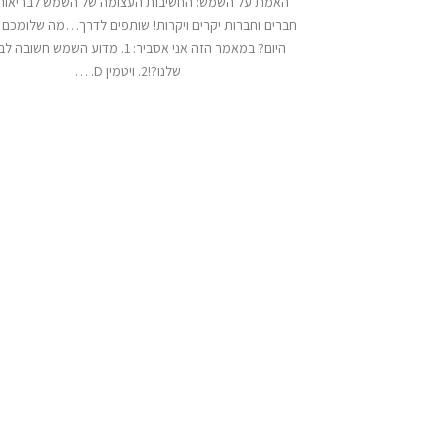
האמת על השמש: החשיבות העצומה של השמש לבריאות 
חברים וחברות יקרים ויקרות! שותפים לדרך…מה שלומכם 
היום? במאמר הזה אני אסביר: 1. מדוע השמש חשו
שלנו?!2. ויטמין D. …