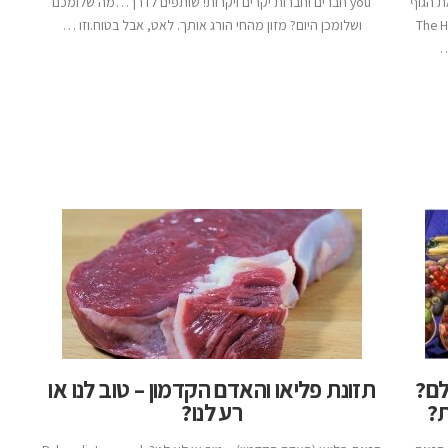
ת הגוף
you חברים וחברות יקרים ויקרות! שותפים לדרך…מה שלומכם
The He
ושלומכן היום? מזון מהחי הורג אותך. לאט, אבל בטוח.וזו …
לם?
תזונת פליאו והאדם הקדמון – טוב לנו או
ת?
רע לנו?