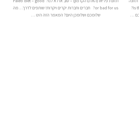
תזונה
תזונת פליאו (האדם הקדמון) – טוב או לא לנו? Paleo diet – good
שמתאימה לו? Is there One nutrition good for all of us?
or bad for us? חברים וחברות יקרים ויקרות! שותפים לדרך…מה
כם …
שלומכם ושלומכן היום? המאמר הזה הינו …