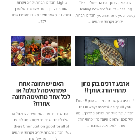
Lights חברים וחברות יקרים ויקרות!
לרפא את עצמך ואת הגוף שלך!! The
שותפים לדרך…מה שלומכם ושלומכן
Healing Power of Fruits – healing
היום? זהו מאמר חשוב מאוד!!תעבירו אותו
yourself and your body חברים וחברות
לכל …
יקרים ויקרות! שותפים …
ארבע דרכים בהן מזון
האם יש תזונה אחת
מהחי הורג אותך!!
שמתאימה לכולם? או
לכל אחד מתאימה תזונה
4 דרכים בהן מזון מהחי הורג אותך!! Four
אחרת?
ways meat & dairy kill you חברים
וחברות יקרים ויקרות! שותפים לדרך…מה
האם יש תזונה אחת שמתאימה לכולם? או
שלומכם ושלומכן היום? מזון מהחי הורג
שלכל אחד יש תזונה שמתאימה לו? Is
אותך. לאט, אבל בטוח.וזו …
there One nutrition good for all of
us? חברים וחברות יקרים ויקרות! שותפים
לדרך…מה שלומכם …