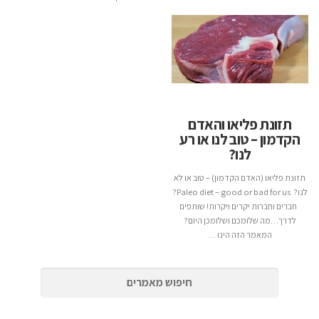
תזונת פליאו והאדם
הקדמון – טוב לנו או רע
לנו?
תזונת פליאו (האדם הקדמון) – טוב או לא
לנו? Paleo diet – good or bad for us?
חברים וחברות יקרים ויקרות! שותפים
לדרך…מה שלומכם ושלומכן היום?
המאמר הזה הינו …