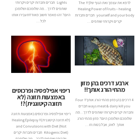
Lights חברים וחברות יקרים ויקרות!
לרפא את עצמך ואת הגוף שלך!! The
שותפים לדרך…מה שלומכם ושלומכן
Healing Power of Fruits – healing
היום? זהו מאמר חשוב מאוד!!תעבירו אותו
yourself and your body חברים וחברות
לכל …
יקרים ויקרות! שותפים …
ארבע דרכים בהן מזון
מהחי הורג אותך!!
ריפוי אפילפסיה ופרכוסים
באמצעות תזונה (לא
4 דרכים בהן מזון מהחי הורג אותך!! Four
תזונה קיטוגנית)?!
ways meat & dairy kill you חברים
וחברות יקרים ויקרות! שותפים לדרך…מה
ריפוי אפילפסיה ופרכוסים באמצעות תזונה
שלומכם ושלומכן היום? מזון מהחי הורג
(לא תזונה קיטוגנית)!! Healing Epilepsy
אותך. לאט, אבל בטוח.וזו …
and Convulsions with Diet (Not
Kitogenic Diet) חברים וחברות יקרים
ויקרות! שותפים לדרך…מה שלומכם