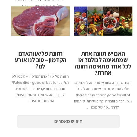
ושלומכן היום? במאמר זה אני …
האם יש תזונה אחת
תזונת פליאו והאדם
שמתאימה לכולם? או
הקדמון – טוב לנו או רע
לכל אחד מתאימה תזונה
לנו?
אחרת?
תזונת פליאו (האדם הקדמון) – טוב או לא
לנו? Paleo diet – good or bad for us?
האם יש תזונה אחת שמתאימה לכולם? או
חברים וחברות יקרים ויקרות! שותפים
שלכל אחד יש תזונה שמתאימה לו? Is
לדרך…מה שלומכם ושלומכן היום?
there One nutrition good for all of
המאמר הזה הינו …
us? חברים וחברות יקרים ויקרות! שותפים
לדרך…מה שלומכם …