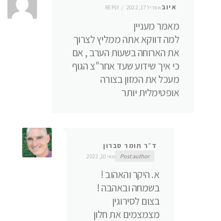
איוב
אפריל 17, 2022
REPLY
מאמר מעניין
למה דווקא אתה ממליץ לצרוך
את הארוחה בשעות הערב , אם
כי איך שידוע שעד אחר"צ הגוף
מעכל את המזון בצורה
אופטימלית יותר
ד״ר תומר סברון
Post author
מאי 10, 2022
א. היקר והאהוב !
בשמחה ובאהבה !
בצום לסירוגין
מצמצמים את חלון